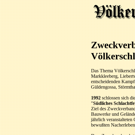
Zweckverb
Völkersch
Das Thema Völkerschlac
Markkleeberg, Liebertw
entscheidenden Kampfe
Güldengossa, Störmtha
1992
schlossen sich d
"
Südliches Schlachtf
Ziel des Zweckverband
Bauwerke und Gelände
jährlich veranstaltete
bewußten Nacherlebens 