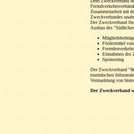
Dem Zweckverband steh
Fremdverkehrsverbände,
Zusammenarbeit mit den 
Zweckverbandes unabd
Der Zweckverband förde
Ausbau des "Südlichen 
Mitgliedsbeiträ
Fördermittel vo
Fremdenverkehrs
Einnahmen des 
Sponsoring
Der Zweckverband "
S
touristischen Infrastr
Vermarktung von histor
Der Zweckverband wur