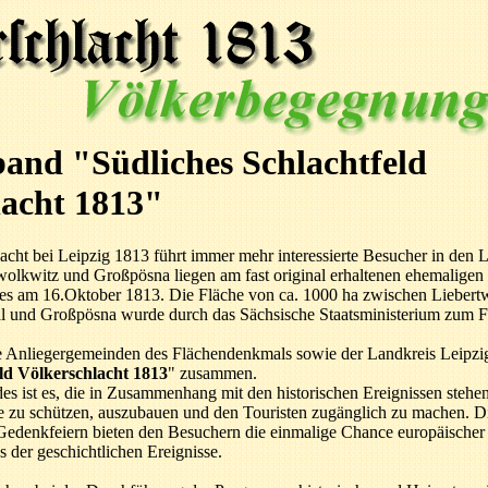
and "Südliches Schlachtfeld
lacht 1813"
ht bei Leipzig 1813 führt immer mehr interessierte Besucher in den L
olkwitz und Großpösna liegen am fast original erhaltenen ehemaligen 
s am 16.Oktober 1813. Die Fläche von ca. 1000 ha zwischen Liebert
l und Großpösna wurde durch das Sächsische Staatsministerium zum F
ie Anliegergemeinden des Flächendenkmals sowie der Landkreis Leip
eld Völkerschlacht 1813
" zusammen.
es ist es, die in Zusammenhang mit den historischen Ereignissen steh
 zu schützen, auszubauen und den Touristen zugänglich zu machen. 
n Gedenkfeiern bieten den Besuchern die einmalige Chance europäisch
der geschichtlichen Ereignisse.