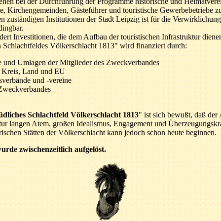
en bei der Durchführung der Programme historische und Heimatvere
 Kirchengemeinden, Gästeführer und touristische Gewerbebetriebe zur
zuständigen Institutionen der Stadt Leipzig ist für die Verwirklichung
ingbar.
rt Investitionen, die dem Aufbau der touristischen Infrastruktur dien
Schlachtfeldes Völkerschlacht 1813" wird finanziert durch:
ge und Umlagen der Mitglieder des Zweckverbandes
n Kreis, Land und EU
verbände und -vereine
Zweckverbandes
üdliches Schlachtfeld Völkerschlacht 1813
" ist sich bewußt, daß der
uktur langen Atem, großen Idealismus, Engagement und Überzeugungskra
ischen Stätten der Völkerschlacht kann jedoch schon heute beginnen.
de zwischenzeitlich aufgelöst.